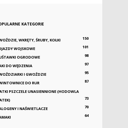
OPULARNE KATEGORIE
150
WOŹDZIE, WKRĘTY, ŚRUBY, KOŁKI
101
OJAZDY WOJSKOWE
98
UŚTAWKI OGRODOWE
97
AKI DO WĘDZENIA
95
WOŹDZIARKI I GWOŹDZIE
87
WINTOWNICE DO RUR
ATKI PSZCZELE UNASIENNIONE (HODOWLA
73
ATEK)
70
ALOGENY I NAŚWIETLACZE
64
AMAKI