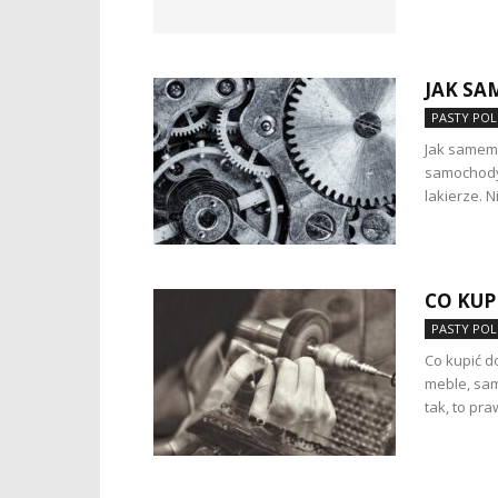
JAK SA
PASTY POL
Jak samemu
samochody
lakierze. N
CO KUP
PASTY POL
Co kupić d
meble, sam
tak, to pr