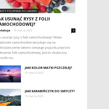
ASTY POLERSKIE DO LAKIERU
AK USUNĄĆ RYSY Z FOLII
AMOCHODOWEJ?
dakcja
-
19 marca 2025
0
k usunąć rysy z folii samochodowej? Wielu
aścicieli samochodów decyduje się na
bezpieczenie lakieru swojego pojazdu poprzez
łożenie folii samochodowej. Jest to skuteczny
osób na...
JAKI KOLOR MATKI PSZCZELEJ?
19 marca 2025
JAKI KARABIŃCZYK DO SMYCZY?
19 marca 2025