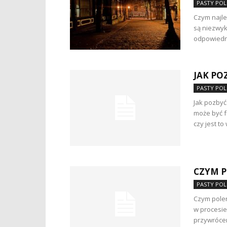
PASTY POL
Czym najl
są niezwyk
odpowiedni
JAK PO
PASTY POL
Jak pozbyć
może być f
czy jest to 
CZYM 
PASTY POL
Czym pole
w procesie
przywróceni