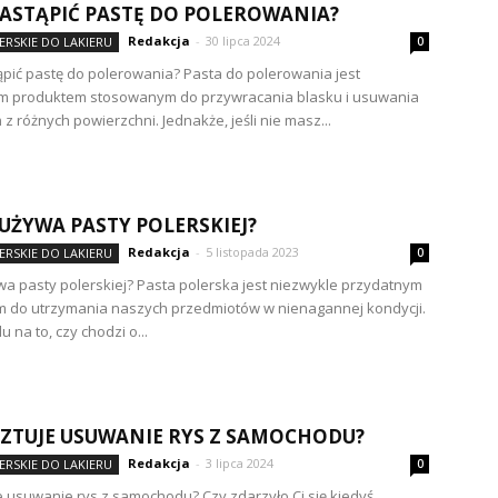
ASTĄPIĆ PASTĘ DO POLEROWANIA?
Redakcja
-
30 lipca 2024
ERSKIE DO LAKIERU
0
pić pastę do polerowania? Pasta do polerowania jest
m produktem stosowanym do przywracania blasku i usuwania
z różnych powierzchni. Jednakże, jeśli nie masz...
Ę UŻYWA PASTY POLERSKIEJ?
Redakcja
-
5 listopada 2023
ERSKIE DO LAKIERU
0
ywa pasty polerskiej? Pasta polerska jest niezwykle przydatnym
m do utrzymania naszych przedmiotów w nienagannej kondycji.
 na to, czy chodzi o...
SZTUJE USUWANIE RYS Z SAMOCHODU?
Redakcja
-
3 lipca 2024
ERSKIE DO LAKIERU
0
je usuwanie rys z samochodu? Czy zdarzyło Ci się kiedyś