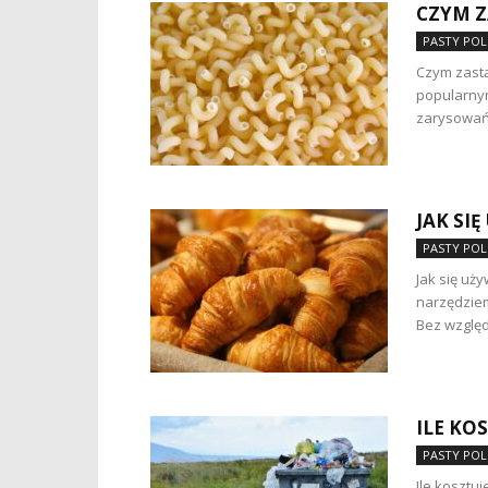
CZYM Z
PASTY POL
Czym zastą
popularny
zarysowań 
JAK SI
PASTY POL
Jak się uż
narzędzie
Bez względu
ILE KO
PASTY POL
Ile kosztu