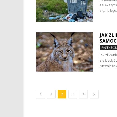
zauważyć r
się, ile bę
JAK ZL
SAMOC
PASTY POL
Jak zlikwi
się kiedyś
Niezależni
1
2
3
4