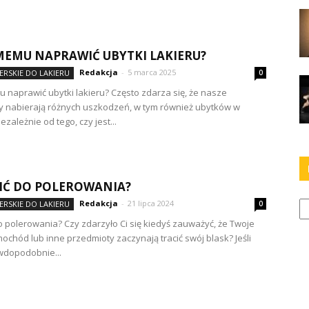
MEMU NAPRAWIĆ UBYTKI LAKIERU?
Redakcja
-
5 marca 2025
ERSKIE DO LAKIERU
0
 naprawić ubytki lakieru? Często zdarza się, że nasze
 nabierają różnych uszkodzeń, w tym również ubytków w
iezależnie od tego, czy jest...
IĆ DO POLEROWANIA?
Ka
Redakcja
-
21 lipca 2024
ERSKIE DO LAKIERU
0
o polerowania? Czy zdarzyło Ci się kiedyś zauważyć, że Twoje
ochód lub inne przedmioty zaczynają tracić swój blask? Jeśli
awdopodobnie...