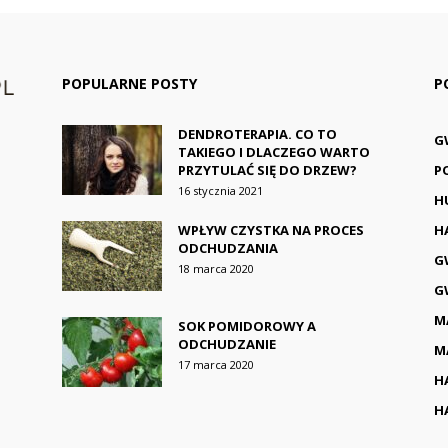
POPULARNE POSTY
P
DENDROTERAPIA. CO TO
G
TAKIEGO I DLACZEGO WARTO
PRZYTULAĆ SIĘ DO DRZEW?
P
16 stycznia 2021
H
WPŁYW CZYSTKA NA PROCES
H
ODCHUDZANIA
G
18 marca 2020
G
M
SOK POMIDOROWY A
ODCHUDZANIE
M
17 marca 2020
H
H