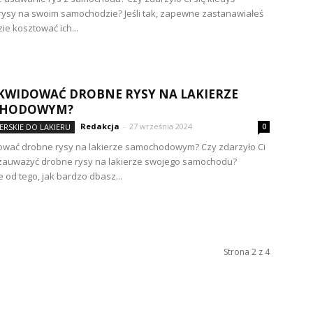
ysy na swoim samochodzie? Jeśli tak, zapewne zastanawiałeś
dzie kosztować ich...
IKWIDOWAĆ DROBNE RYSY NA LAKIERZE
HODOWYM?
Redakcja
-
27 września 2024
ERSKIE DO LAKIERU
0
dować drobne rysy na lakierze samochodowym? Czy zdarzyło Ci
 zauważyć drobne rysy na lakierze swojego samochodu?
e od tego, jak bardzo dbasz...
Strona 2 z 4