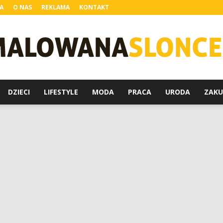
A
O NAS
REKLAMA
KONTAKT
DZIECI
LIFESTYLE
MODA
PRACA
URODA
ZAKU
MalowanaSloncem.pl