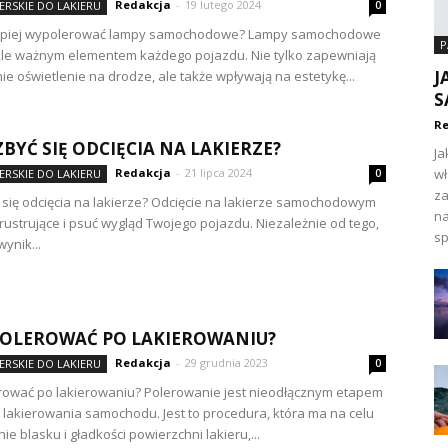
Redakcja
-
19 lutego 2024
ERSKIE DO LAKIERU
0
epiej wypolerować lampy samochodowe? Lampy samochodowe
P
le ważnym elementem każdego pojazdu. Nie tylko zapewniają
J
e oświetlenie na drodze, ale także wpływają na estetykę...
S
Re
ZBYĆ SIĘ ODCIĘCIA NA LAKIERZE?
Ja
Redakcja
-
21 lipca 2024
wł
ERSKIE DO LAKIERU
0
za
 się odcięcia na lakierze? Odcięcie na lakierze samochodowym
na
rustrujące i psuć wygląd Twojego pojazdu. Niezależnie od tego,
sp
wynik...
POLEROWAĆ PO LAKIEROWANIU?
Redakcja
-
29 grudnia 2023
ERSKIE DO LAKIERU
0
rować po lakierowaniu? Polerowanie jest nieodłącznym etapem
 lakierowania samochodu. Jest to procedura, która ma na celu
e blasku i gładkości powierzchni lakieru,...