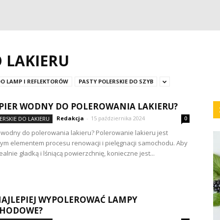
O LAKIERU
DO LAMP I REFLEKTORÓW
PASTY POLERSKIE DO SZYB
APIER WODNY DO POLEROWANIA LAKIERU?
Redakcja
-
15 października 2024
ERSKIE DO LAKIERU
0
r wodny do polerowania lakieru? Polerowanie lakieru jest
ym elementem procesu renowacji i pielęgnacji samochodu. Aby
alnie gładką i lśniącą powierzchnię, konieczne jest...
AJLEPIEJ WYPOLEROWAĆ LAMPY
HODOWE?