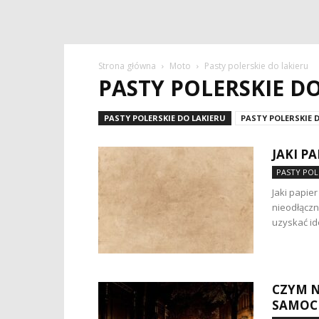
Strona główna
Moto
Pasty polerskie do lakieru
PASTY POLERSKIE D
PASTY POLERSKIE DO LAKIERU
PASTY POLERSKIE 
JAKI P
PASTY POL
Jaki papie
nieodłączn
uzyskać ide
CZYM N
SAMOC