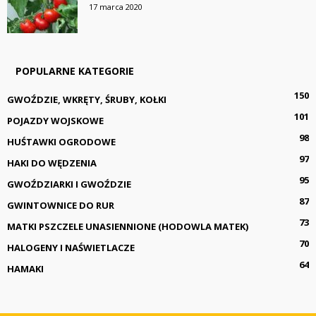
17 marca 2020
POPULARNE KATEGORIE
150
GWOŹDZIE, WKRĘTY, ŚRUBY, KOŁKI
101
POJAZDY WOJSKOWE
98
HUŚTAWKI OGRODOWE
97
HAKI DO WĘDZENIA
95
GWOŹDZIARKI I GWOŹDZIE
87
GWINTOWNICE DO RUR
73
MATKI PSZCZELE UNASIENNIONE (HODOWLA MATEK)
70
HALOGENY I NAŚWIETLACZE
64
HAMAKI