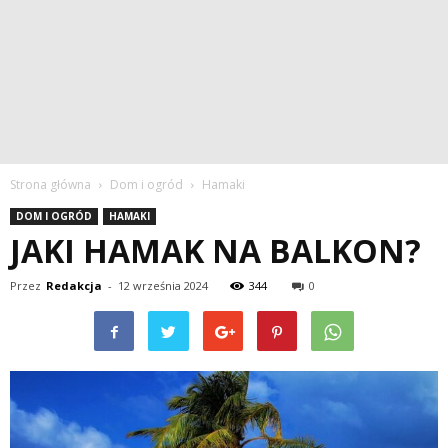
Strona główna
Dom i ogród
Hamaki
DOM I OGRÓD
HAMAKI
JAKI HAMAK NA BALKON?
Przez
Redakcja
-
12 września 2024
344
0