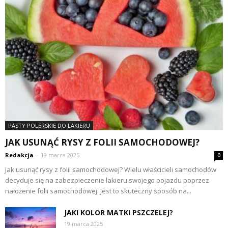
PASTY POLERSKIE DO LAKIERU
JAK USUNĄĆ RYSY Z FOLII SAMOCHODOWEJ?
Redakcja
-
19 marca 2025
0
Jak usunąć rysy z folii samochodowej? Wielu właścicieli samochodów
decyduje się na zabezpieczenie lakieru swojego pojazdu poprzez
nałożenie folii samochodowej. Jest to skuteczny sposób na...
JAKI KOLOR MATKI PSZCZELEJ?
19 marca 2025