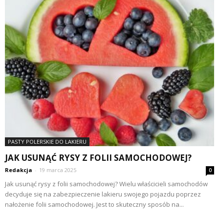
PASTY POLERSKIE DO LAKIERU
JAK USUNĄĆ RYSY Z FOLII SAMOCHODOWEJ?
Redakcja
-
19 marca 2025
0
Jak usunąć rysy z folii samochodowej? Wielu właścicieli samochodów
decyduje się na zabezpieczenie lakieru swojego pojazdu poprzez
nałożenie folii samochodowej. Jest to skuteczny sposób na...