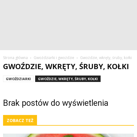
Strona główna
Gwoździarki i gwoździe
Gwoździe, wkręty, śruby, kołki
GWOŹDZIE, WKRĘTY, ŚRUBY, KOŁKI
GWOŹDZIARKI
GWOŹDZIE, WKRĘTY, ŚRUBY, KOŁKI
Brak postów do wyświetlenia
ZOBACZ TEŻ