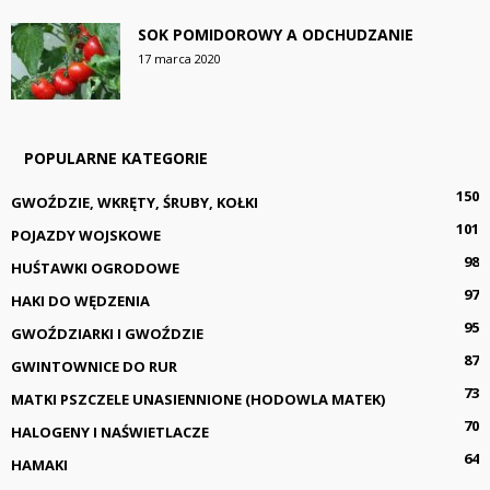
SOK POMIDOROWY A ODCHUDZANIE
17 marca 2020
POPULARNE KATEGORIE
150
GWOŹDZIE, WKRĘTY, ŚRUBY, KOŁKI
101
POJAZDY WOJSKOWE
98
HUŚTAWKI OGRODOWE
97
HAKI DO WĘDZENIA
95
GWOŹDZIARKI I GWOŹDZIE
87
GWINTOWNICE DO RUR
73
MATKI PSZCZELE UNASIENNIONE (HODOWLA MATEK)
70
HALOGENY I NAŚWIETLACZE
64
HAMAKI