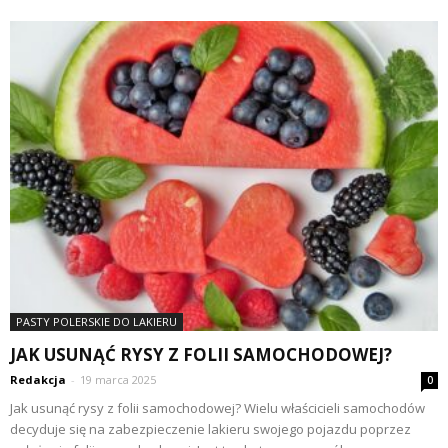
PASTY POLERSKIE DO LAKIERU
JAK USUNĄĆ RYSY Z FOLII SAMOCHODOWEJ?
Redakcja
-
19 marca 2025
0
Jak usunąć rysy z folii samochodowej? Wielu właścicieli samochodów
decyduje się na zabezpieczenie lakieru swojego pojazdu poprzez