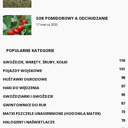
SOK POMIDOROWY A ODCHUDZANIE
17 marca 2020
POPULARNE KATEGORIE
150
GWOŹDZIE, WKRĘTY, ŚRUBY, KOŁKI
101
POJAZDY WOJSKOWE
98
HUŚTAWKI OGRODOWE
97
HAKI DO WĘDZENIA
95
GWOŹDZIARKI I GWOŹDZIE
87
GWINTOWNICE DO RUR
73
MATKI PSZCZELE UNASIENNIONE (HODOWLA MATEK)
70
HALOGENY I NAŚWIETLACZE