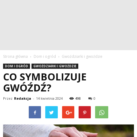
Strona główna
Dom i ogród
Gwoździarki i gwoździe
DOM I OGRÓD
GWOŹDZIARKI I GWOŹDZIE
CO SYMBOLIZUJE
GWÓŹDŹ?
Przez
Redakcja
-
14 kwietnia 2024
498
0