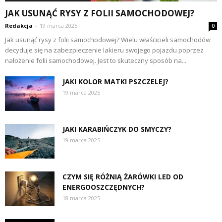
JAK USUNĄĆ RYSY Z FOLII SAMOCHODOWEJ?
Redakcja
-
19 marca 2025
0
Jak usunąć rysy z folii samochodowej? Wielu właścicieli samochodów
decyduje się na zabezpieczenie lakieru swojego pojazdu poprzez
nałożenie folii samochodowej. Jest to skuteczny sposób na...
JAKI KOLOR MATKI PSZCZELEJ?
19 marca 2025
JAKI KARABIŃCZYK DO SMYCZY?
19 marca 2025
CZYM SIĘ RÓŻNIĄ ŻARÓWKI LED OD
ENERGOOSZCZĘDNYCH?
18 marca 2025