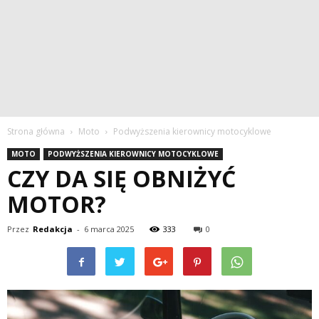
Strona główna
Moto
Podwyższenia kierownicy motocyklowe
MOTO
PODWYŻSZENIA KIEROWNICY MOTOCYKLOWE
CZY DA SIĘ OBNIŻYĆ
MOTOR?
Przez
Redakcja
-
6 marca 2025
333
0