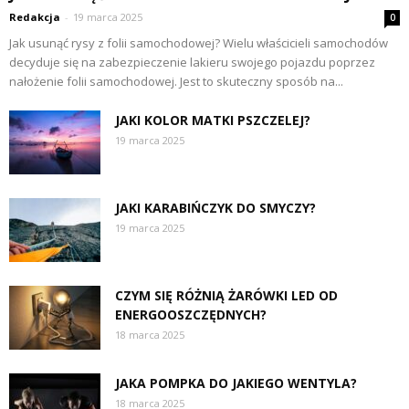
Redakcja
-
19 marca 2025
0
Jak usunąć rysy z folii samochodowej? Wielu właścicieli samochodów
decyduje się na zabezpieczenie lakieru swojego pojazdu poprzez
nałożenie folii samochodowej. Jest to skuteczny sposób na...
JAKI KOLOR MATKI PSZCZELEJ?
19 marca 2025
JAKI KARABIŃCZYK DO SMYCZY?
19 marca 2025
CZYM SIĘ RÓŻNIĄ ŻARÓWKI LED OD
ENERGOOSZCZĘDNYCH?
18 marca 2025
JAKA POMPKA DO JAKIEGO WENTYLA?
18 marca 2025