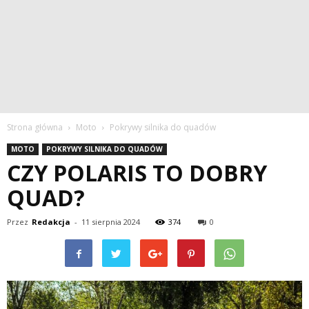
Strona główna
Moto
Pokrywy silnika do quadów
MOTO
POKRYWY SILNIKA DO QUADÓW
CZY POLARIS TO DOBRY
QUAD?
Przez
Redakcja
-
11 sierpnia 2024
374
0