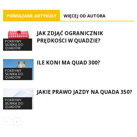
POWIĄZANE ARTYKUŁY
WIĘCEJ OD AUTORA
JAK ZDJĄĆ OGRANICZNIK
PRĘDKOŚCI W QUADZIE?
POKRYWY
SILNIKA DO
QUADÓW
ILE KONI MA QUAD 300?
POKRYWY
SILNIKA DO
QUADÓW
JAKIE PRAWO JAZDY NA QUADA 350?
POKRYWY
SILNIKA DO
QUADÓW