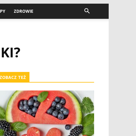
PY
ZDROWIE
KI?
ZOBACZ TEŻ