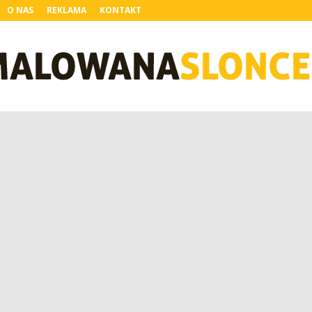
O NAS
REKLAMA
KONTAKT
MalowanaSloncem.pl