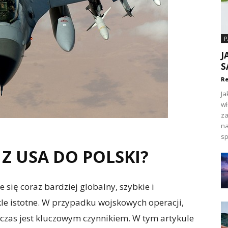
P
J
S
Re
Ja
wł
za
na
sp
6 Z USA DO POLSKI?
e się coraz bardziej globalny, szybkie i
kle istotne. W przypadku wojskowych operacji,
 czas jest kluczowym czynnikiem. W tym artykule