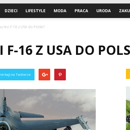
DZIECI
LIFESTYLE
MODA
PRACA
URODA
ZAKU
su leci F-16 z USA do Polski?
I F-16 Z USA DO POLS
ierkaj) na Twitterze