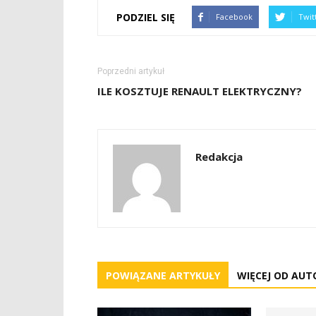
PODZIEL SIĘ
Facebook
Twit
Poprzedni artykuł
ILE KOSZTUJE RENAULT ELEKTRYCZNY?
Redakcja
POWIĄZANE ARTYKUŁY
WIĘCEJ OD AUT