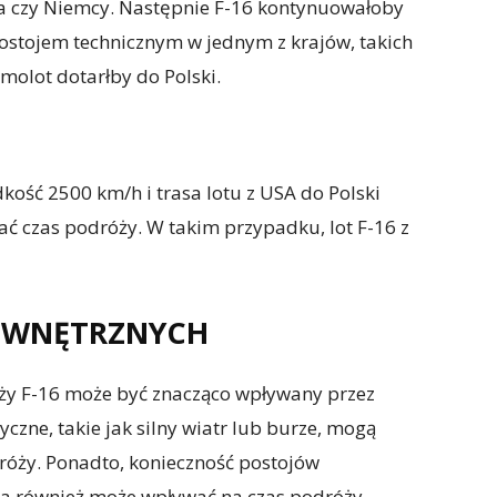
nia czy Niemcy. Następnie F-16 kontynuowałoby
ostojem technicznym w jednym z krajów, takich
amolot dotarłby do Polski.
dkość 2500 km/h i trasa lotu z USA do Polski
ć czas podróży. W takim przypadku, lot F-16 z
EWNĘTRZNYCH
óży F-16 może być znacząco wpływany przez
czne, takie jak silny wiatr lub burze, mogą
róży. Ponadto, konieczność postojów
wa również może wpływać na czas podróży.