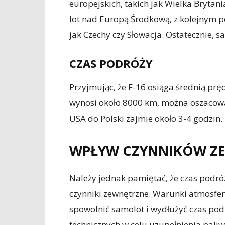
europejskich, takich jak Wielka Bryta
lot nad Europą Środkową, z kolejnym p
jak Czechy czy Słowacja. Ostatecznie, s
CZAS PODRÓŻY
Przyjmując, że F-16 osiąga średnią prę
wynosi około 8000 km, można oszacowa
USA do Polski zajmie około 3-4 godzin.
WPŁYW CZYNNIKÓW Z
Należy jednak pamiętać, że czas podr
czynniki zewnętrzne. Warunki atmosfery
spowolnić samolot i wydłużyć czas pod
technicznych w celu uzupełnienia pali