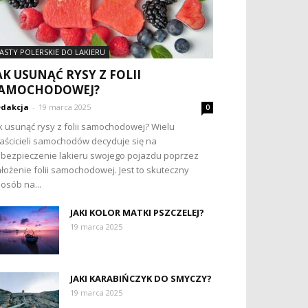
ASTY POLERSKIE DO LAKIERU
AK USUNĄĆ RYSY Z FOLII
AMOCHODOWEJ?
dakcja
-
19 marca 2025
0
k usunąć rysy z folii samochodowej? Wielu
aścicieli samochodów decyduje się na
bezpieczenie lakieru swojego pojazdu poprzez
łożenie folii samochodowej. Jest to skuteczny
osób na...
JAKI KOLOR MATKI PSZCZELEJ?
19 marca 2025
JAKI KARABIŃCZYK DO SMYCZY?
19 marca 2025