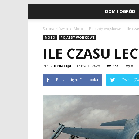
DOM I OGRÓD
Strona główna
Moto
Pojazdy wojskowe
Ile cza
MOTO
POJAZDY WOJSKOWE
ILE CZASU LEC
Przez
Redakcja
-
17 marca 2025
453
0
Podziel się na Facebooku
Tweet (Ćw