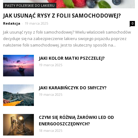
PASTY POLERSKIE DO LAKIERU
JAK USUNĄĆ RYSY Z FOLII SAMOCHODOWEJ?
Redakcja
-
19 marca 2025
0
Jak usunąć rysy z folii samochodowej? Wielu właścicieli samochodów
decyduje się na zabezpieczenie lakieru swojego pojazdu poprzez
nałożenie folii samochodowej. Jest to skuteczny sposób na...
JAKI KOLOR MATKI PSZCZELEJ?
19 marca 2025
JAKI KARABIŃCZYK DO SMYCZY?
19 marca 2025
CZYM SIĘ RÓŻNIĄ ŻARÓWKI LED OD
ENERGOOSZCZĘDNYCH?
18 marca 2025