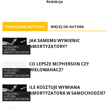
Redakcja
POWIĄZANE ARTYKUŁY
WIĘCEJ OD AUTORA
JAK SAMEMU WYMIENIC
AMORTYZATORY?
PODUSZKI I
ŁOŻYSKA
AMORTYZATORÓW
CO LEPSZE MCPHERSON CZY
WIELOWAHACZ?
PODUSZKI I
ŁOŻYSKA
AMORTYZATORÓW
ILE KOSZTUJE WYMIANA
AMORTYZATORA W SAMOCHODZIE?
PODUSZKI I
ŁOŻYSKA
AMORTYZATORÓW