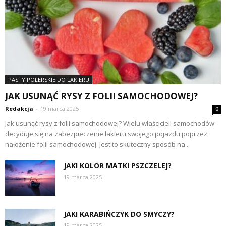
PASTY POLERSKIE DO LAKIERU
JAK USUNĄĆ RYSY Z FOLII SAMOCHODOWEJ?
Redakcja
-
19 marca 2025
0
Jak usunąć rysy z folii samochodowej? Wielu właścicieli samochodów
decyduje się na zabezpieczenie lakieru swojego pojazdu poprzez
nałożenie folii samochodowej. Jest to skuteczny sposób na...
JAKI KOLOR MATKI PSZCZELEJ?
19 marca 2025
JAKI KARABIŃCZYK DO SMYCZY?
19 marca 2025