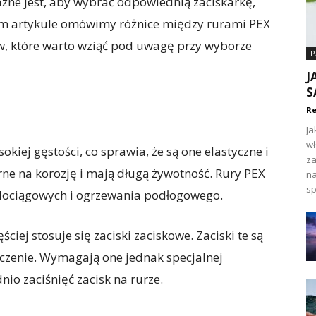
ażne jest, aby wybrać odpowiednią zaciskarkę,
ym artykule omówimy różnice między rurami PEX
w, które warto wziąć pod uwagę przy wyborze
P
J
S
Re
Ja
wł
kiej gęstości, co sprawia, że są one elastyczne i
za
orne na korozję i mają długą żywotność. Rury PEX
na
sp
dociągowych i ogrzewania podłogowego.
ciej stosuje się zaciski zaciskowe. Zaciski te są
ączenie. Wymagają one jednak specjalnej
nio zaciśnięć zacisk na rurze.