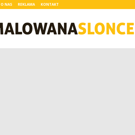
O NAS
REKLAMA
KONTAKT
MalowanaSloncem.pl