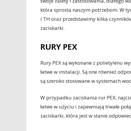
swoje zalety i zastosowania, dlatego w
która sprosta naszym potrzebom. W t
i TH oraz przedstawimy kilka czynnikó
zaciskarki.
RURY PEX
Rury PEX są wykonane z polietylenu wyso
łatwe w instalacji. Są one również odp
są szeroko stosowane w systemach wo
W przypadku zaciskania rur PEX, najczęś
łatwe w użyciu i zapewniają trwałe poł
zaciskarki, która jest w stanie odpowied