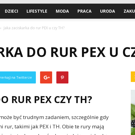
DZIECI
LIFESTYLE
MODA
PRACA
URODA
ZAKU
Jaka zaciskarka do rur PEX u czy TH?
RKA DO RUR PEX U C
ierkaj) na Twitterze
O RUR PEX CZY TH?
 może być trudnym zadaniem, szczególnie gdy
rur, takimi jak PEX i TH. Obie te rury mają