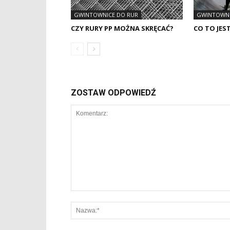
GWINTOWNICE DO RUR
GWINTOWNI
CZY RURY PP MOŻNA SKRĘCAĆ?
CO TO JES
ZOSTAW ODPOWIEDŹ