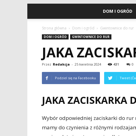
DOM I OGRÓD
Strona główna
Dom i ogród
Gwintownice do rur
DOM I OGRÓD
GWINTOWNICE DO RUR
JAKA ZACISKA
Przez
Redakcja
-
25 kwietnia 2024
431
0
Podziel się na Facebooku
Tweet (Ćw
JAKA ZACISKARKA D
Wybór odpowiedniej zaciskarki do rur
mamy do czynienia z różnymi rodzajami 