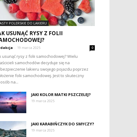
ASTY POLERSKIE DO LAKIERU
AK USUNĄĆ RYSY Z FOLII
AMOCHODOWEJ?
dakcja
-
19 marca 2025
0
k usunąć rysy z folii samochodowej? Wielu
aścicieli samochodów decyduje się na
bezpieczenie lakieru swojego pojazdu poprzez
łożenie folii samochodowej. Jest to skuteczny
osób na...
JAKI KOLOR MATKI PSZCZELEJ?
19 marca 2025
JAKI KARABIŃCZYK DO SMYCZY?
19 marca 2025