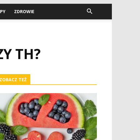
PY
ZDROWIE
ZY TH?
ZOBACZ TEŻ