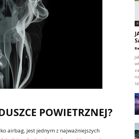
P
J
S
Re
Ja
wł
za
na
sp
ODUSZCE POWIETRZNEJ?
ko airbag, jest jednym z najważniejszych