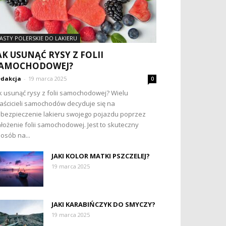
ASTY POLERSKIE DO LAKIERU
AK USUNĄĆ RYSY Z FOLII
AMOCHODOWEJ?
dakcja
-
19 marca 2025
0
k usunąć rysy z folii samochodowej? Wielu
aścicieli samochodów decyduje się na
bezpieczenie lakieru swojego pojazdu poprzez
łożenie folii samochodowej. Jest to skuteczny
osób na...
JAKI KOLOR MATKI PSZCZELEJ?
19 marca 2025
JAKI KARABIŃCZYK DO SMYCZY?
19 marca 2025