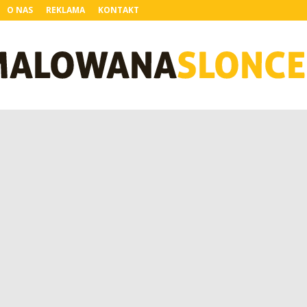
O NAS
REKLAMA
KONTAKT
MalowanaSloncem.pl