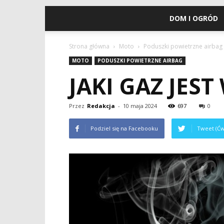
DOM I OGRÓD
Strona główna
Moto
Poduszki powietrzne airbag
MOTO
PODUSZKI POWIETRZNE AIRBAG
JAKI GAZ JES
Przez
Redakcja
-
10 maja 2024
697
0
Podziel się na Facebooku
Tweet (Ćw