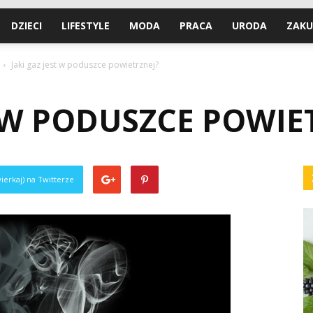
DZIECI
LIFESTYLE
MODA
PRACA
URODA
ZAKU
Jaki gaz jest w poduszce powietrznej?
T W PODUSZCE POWIE
ierkaj) na Twitterze