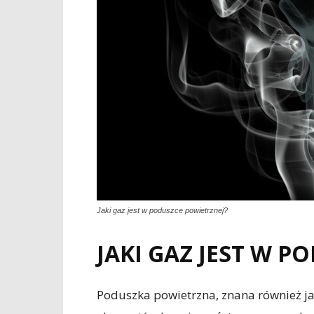
Jaki gaz jest w poduszce powietrznej?
JAKI GAZ JEST W P
Poduszka powietrzna, znana również ja