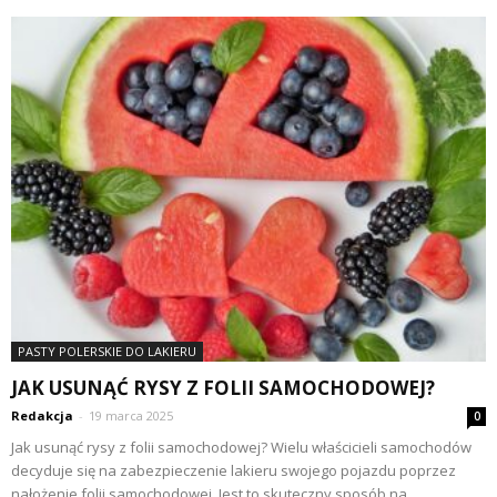
PASTY POLERSKIE DO LAKIERU
JAK USUNĄĆ RYSY Z FOLII SAMOCHODOWEJ?
Redakcja
-
19 marca 2025
0
Jak usunąć rysy z folii samochodowej? Wielu właścicieli samochodów
decyduje się na zabezpieczenie lakieru swojego pojazdu poprzez
nałożenie folii samochodowej. Jest to skuteczny sposób na...