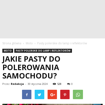
Strona główna
Moto
Pasty polerskie do lamp i reflektorów
MOTO
PASTY POLERSKIE DO LAMP I REFLEKTORÓW
JAKIE PASTY DO
POLEROWANIA
SAMOCHODU?
Przez
Redakcja
-
30 stycznia 2024
528
0