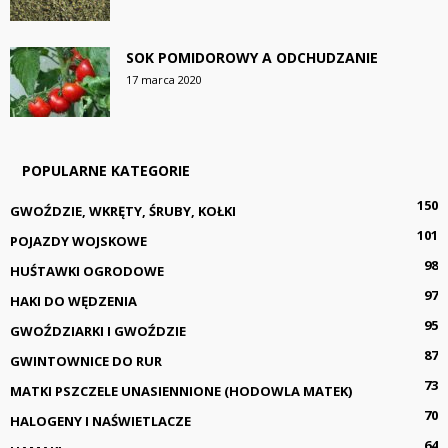
SOK POMIDOROWY A ODCHUDZANIE
17 marca 2020
POPULARNE KATEGORIE
150
GWOŹDZIE, WKRĘTY, ŚRUBY, KOŁKI
101
POJAZDY WOJSKOWE
98
HUŚTAWKI OGRODOWE
97
HAKI DO WĘDZENIA
95
GWOŹDZIARKI I GWOŹDZIE
87
GWINTOWNICE DO RUR
73
MATKI PSZCZELE UNASIENNIONE (HODOWLA MATEK)
70
HALOGENY I NAŚWIETLACZE
64