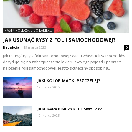
PASTY POLERSKIE DO LAKIERU
JAK USUNĄĆ RYSY Z FOLII SAMOCHODOWEJ?
Redakcja
-
19 marca 2025
0
Jak usunąć rysy z folii samochodowej? Wielu właścicieli samochodów
decyduje się na zabezpieczenie lakieru swojego pojazdu poprzez
nałożenie folii samochodowej. Jest to skuteczny sposób na...
JAKI KOLOR MATKI PSZCZELEJ?
19 marca 2025
JAKI KARABIŃCZYK DO SMYCZY?
19 marca 2025