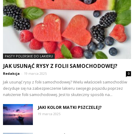
PASTY POLERSKIE DO LAKIERU
JAK USUNĄĆ RYSY Z FOLII SAMOCHODOWEJ?
Redakcja
-
19 marca 2025
0
Jak usunąć rysy z folii samochodowej? Wielu właścicieli samochodów
decyduje się na zabezpieczenie lakieru swojego pojazdu poprzez
nałożenie folii samochodowej. Jest to skuteczny sposób na...
JAKI KOLOR MATKI PSZCZELEJ?
19 marca 2025