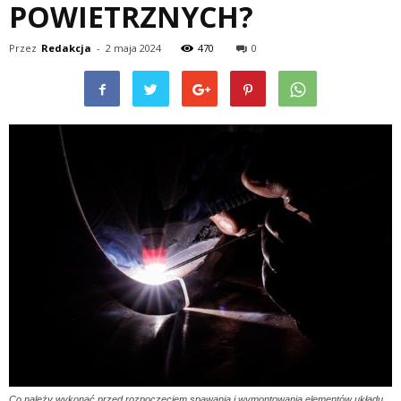
POWIETRZNYCH?
Przez
Redakcja
-
2 maja 2024
470
0
Co należy wykonać przed rozpoczęciem spawania i wymontowania elementów układu